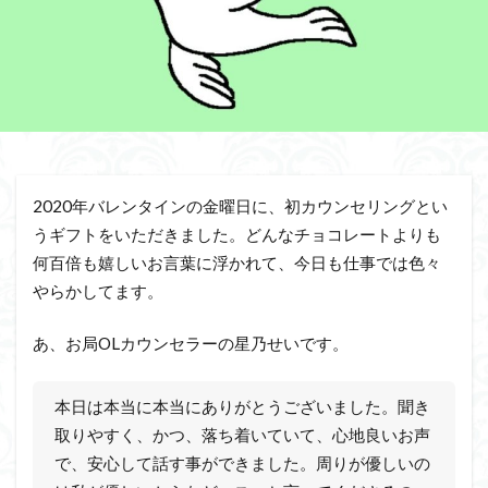
無料
無料カウンセリング
無職
独立
睡眠
罪悪感
習慣化
脱サラ
自作自演
自己肯定感
足の指
辞表
退職
骨折
検索
2020年バレンタインの金曜日に、初カウンセリングとい
うギフトをいただきました。どんなチョコレートよりも
何百倍も嬉しいお言葉に浮かれて、今日も仕事では色々
やらかしてます。
あ、お局OLカウンセラーの星乃せいです。
本日は本当に本当にありがとうございました。聞き
取りやすく、かつ、落ち着いていて、心地良いお声
で、安心して話す事ができました。周りが優しいの