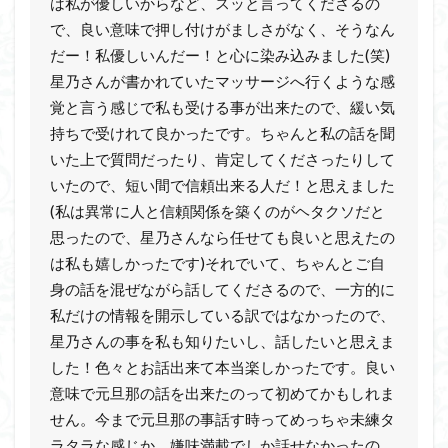
は私が優しいからなど、スッと言ってくださるの
で、良い意味で押し付けがましさがなく、そうなん
だー！私優しいんだー！と心に染み込みました(笑)
星乃さんが書かれていたマッサージへ行くような感
覚と言う感じで私も受ける事が出来たので、緩い気
持ちで受けれて良かったです。ちゃんと私の話を聞
いた上で質問だったり、肯定してくださったりして
いたので、短い間で信頼出来る人だ！と思えました
(私は異常に人と信頼関係を築くのがヘタクソだと
思ったので、星乃さんなら任せても良いと思えたの
は私も嬉しかったです)それでいて、ちゃんとご自
身の話を混ぜながら話してくださるので、一方的に
私だけの情報を開示している訳ではなかったので、
星乃さんの事を私も知りたいし、話したいと思えま
した！色々とお話出来て本当楽しかったです。良い
意味で元旦那の話を出来たのって初めてかもしれま
せん。今まで元旦那の事話す時ってめっちゃ未練タ
ラタラな感じか、嫌味満載でしか話せなかったの