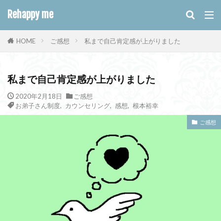
キーワード
Rehappy me
ご感想
私まで自己肯定感が上がりました
HOME
WEB
デザイン
SEO
カテゴリー
私まで自己肯定感が上がりました
2020年2月18日
ご感想
お弟子さん制度
,
カウンセリング
,
感想
,
根本裕幸
タグ
ご感想
お弟子さん制度
これも私
カウンセリング
ココロノマルシェ
ドジまる子
パートナーシップ
メイクセラピー
不倫
会社員
効果
募集
夫婦問題
専業主婦
忘れ物
恋愛
感想
手放し本
折れる
根本裕之
根本裕幸