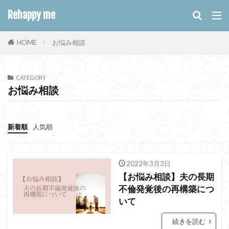
キーワード
Rehappy me
お悩み相談
HOME
WEB
デザイン
SEO
カテゴリー
CATEGORY
お悩み相談
タグ
新着順
人気順
お弟子さん制度
これも私
カウンセリング
ココロノマルシェ
ドジまる子
2022年3月3日
パートナーシップ
メイクセラピー
不倫
【お悩み相談】夫の長期
会社員
効果
募集
夫婦問題
不倫発覚後の再構築につ
いて
専業主婦
忘れ物
恋愛
感想
手放し本
折れる
根本裕之
根本裕幸
続きを読む