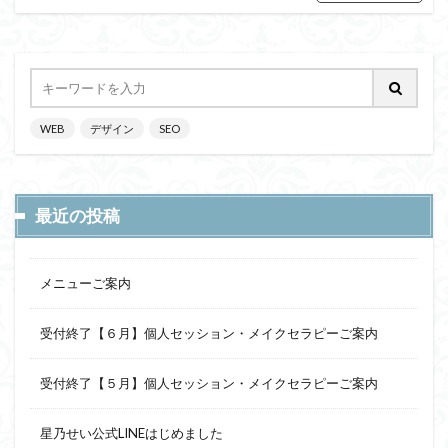
無料
無料カウンセリング
無職
独立
睡眠
罪悪感
習慣化
脱サラ
自作自演
自己肯定感
足の指
辞表
退職
骨折
WEB
デザイン
SEO
検索
最近の投稿
メニューご案内
受付終了【６月】個人セッション・メイクセラピーご案内
受付終了【５月】個人セッション・メイクセラピーご案内
星乃せい公式LINEはじめました